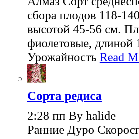
Алмаз Сорт среднеспе
сбора плодов 118-140
высотой 45-56 см. П
фиолетовые, длиной 1
Урожайность
Read M
Сорта редиса
2:28 пп By halide
Ранние Дуро Скоросп