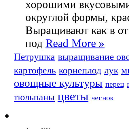
хорошими вкусовыми
округлой формы, крас
Выращивают как в отк
под
Read More »
Петрушка
выращивание ов
картофель
корнеплод
лук
м
овощные культуры
перец
цветы
тюльпаны
чеснок