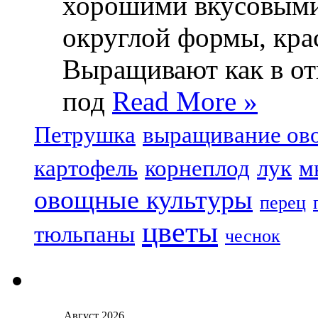
хорошими вкусовыми
округлой формы, крас
Выращивают как в отк
под
Read More »
Петрушка
выращивание ов
картофель
корнеплод
лук
м
овощные культуры
перец
цветы
тюльпаны
чеснок
Август 2026