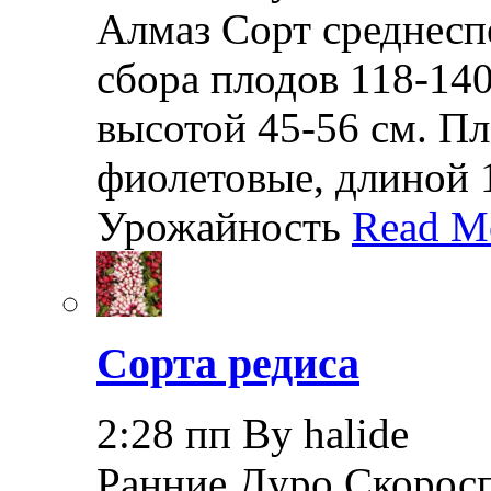
Алмаз Сорт среднеспе
сбора плодов 118-140
высотой 45-56 см. П
фиолетовые, длиной 1
Урожайность
Read M
Сорта редиса
2:28 пп By halide
Ранние Дуро Скоросп