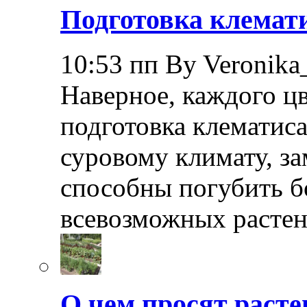
Подготовка клемати
10:53 пп By Veronika
Наверное, каждого ц
подготовка клематиса
суровому климату, з
способны погубить б
всевозможных растен
О чем просят расте