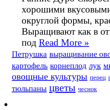
хорошими вкусовыми
округлой формы, крас
Выращивают как в отк
под
Read More »
Петрушка
выращивание ов
картофель
корнеплод
лук
м
овощные культуры
перец
цветы
тюльпаны
чеснок