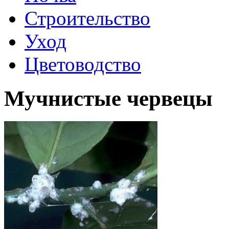
Строительство
Уход
Цветоводство
Мучнистые червецы