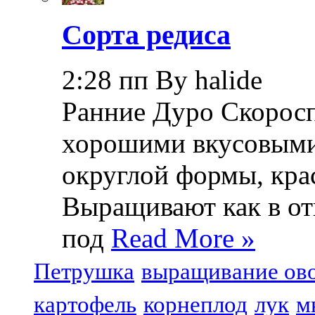
Сорта редиса
2:28 пп By halide
Ранние Дуро Скоросп
хорошими вкусовыми
округлой формы, крас
Выращивают как в отк
под
Read More »
Петрушка
выращивание ов
картофель
корнеплод
лук
м